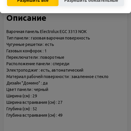
Разрешить все
Разрешить обязательные
Описание
Варочная панель Electrolux EGC 3313 NOK
Тип панели : газовая варочная поверхность
Чугунные решетки : есть
Газовых конфорок : 1
Переключатели : поворотные
Расположение панели : спереди
Электроподжиг : есть, автоматический
Материал рабочей поверхности : закаленное стекло
Дизайн "Домино" : да
Цвет панели : черный
Ширина (см) : 29
Ширина встраивания (см) : 27
Глубина (см) : 52
Глубина встраивания (см) : 49