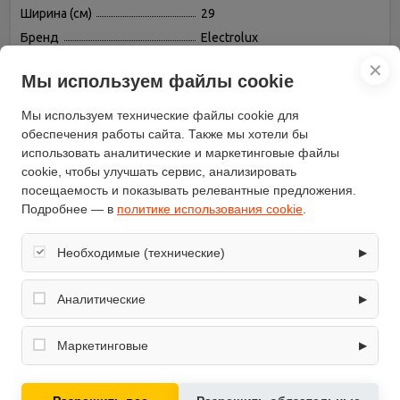
Ширина (см)
29
Бренд
Electrolux
Установка
независимая
✕
Мы используем файлы cookie
Чугунные решетки
есть
Газовых конфорок
1
Мы используем технические файлы cookie для
Переключатели
обеспечения работы сайта. Также мы хотели бы
поворотные
использовать аналитические и маркетинговые файлы
Всего конфорок
1
cookie, чтобы улучшать сервис, анализировать
Расположение панели
спереди
посещаемость и показывать релевантные предложения.
Электроподжиг
есть, автоматический
Подробнее — в
политике использования cookie
.
Материал рабочей
закаленное стекло
поверхности
Необходимые (технические)
▶
Дизайн "Домино"
есть
Обеспечивают корректную работу сайта: оформление
Цвет панели
черный
заказа, корзина, вход в личный кабинет. Без них основные
Аналитические
▶
функции могут быть недоступны.
Глубина встраивания (см)
49
Собирают обезличенную информацию о посещениях и
Конфорок газовых "Тройная
использовании сайта (например, счётчики аналитики),
Маркетинговые
▶
1
корона"
помогают улучшать интерфейс и контент.
Используются для показа релевантных рекламных
модель
EGC 3313 NOK
предложений на основе ваших интересов.