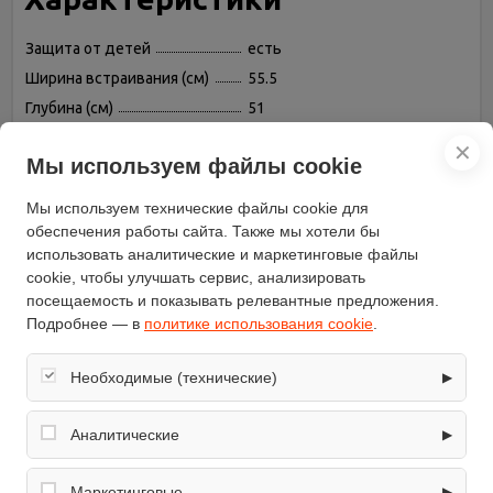
Защита от детей
есть
Ширина встраивания (см)
55.5
Глубина (см)
51
Ширина (см)
58
✕
Мы используем файлы cookie
Бренд
Fornelli
Установка
независимая
Мы используем технические файлы cookie для
Номинальная мощность
обеспечения работы сайта. Также мы хотели бы
6.3
(кВт)
использовать аналитические и маркетинговые файлы
Защитное отключение
есть
cookie, чтобы улучшать сервис, анализировать
посещаемость и показывать релевантные предложения.
Переключатели
сенсорные
Подробнее — в
политике использования cookie
.
Всего конфорок
4
Индикатор остаточного
есть
Необходимые (технические)
▶
тепла
Расположение панели
спереди
Обеспечивают корректную работу сайта: оформление
заказа, корзина, вход в личный кабинет. Без них основные
Аналитические
▶
Материал рабочей
стеклокерамика
функции могут быть недоступны.
поверхности
Собирают обезличенную информацию о посещениях и
Цвет панели
белый
использовании сайта (например, счётчики аналитики),
Маркетинговые
▶