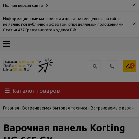
×
Полная версия сайта
Информационные материалы и цены, размещенные на сайте,
×
не являются публичной офертой, определяемой положениями
О
Статьи 437 Гражданского кодекса РФ.
компании
Оплата
0
Доставка
Каталог товаров
Самовывоз
Главная
-
Встраиваемая бытовая техника
-
Встраиваемые варочны
Гарантия
и
возврат
Варочная панель Korting