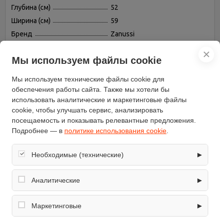
Глубина (см)
52
Ширина (см)
59
Бренд
Zanussi
Установка
независимая
✕
Мы используем файлы cookie
Номинальная мощность
6.6
(кВт)
Мы используем технические файлы cookie для
Индукционных конфорок
4
обеспечения работы сайта. Также мы хотели бы
Защитное отключение
есть
использовать аналитические и маркетинговые файлы
Переключатели
сенсорные
cookie, чтобы улучшать сервис, анализировать
посещаемость и показывать релевантные предложения.
Всего конфорок
4
Подробнее — в
политике использования cookie
.
Индикатор остаточного
есть
тепла
Необходимые (технические)
▶
Расположение панели
спереди
Материал рабочей
Обеспечивают корректную работу сайта: оформление
стеклокерамика
поверхности
заказа, корзина, вход в личный кабинет. Без них основные
Аналитические
▶
функции могут быть недоступны.
Цвет панели
черный
Собирают обезличенную информацию о посещениях и
Глубина встраивания (см)
49
использовании сайта (например, счётчики аналитики),
Маркетинговые
▶
помогают улучшать интерфейс и контент.
Конфорок двухконтурных
1