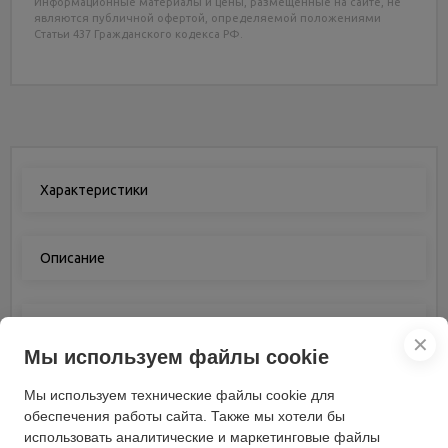
Информационные материалы и цены, размещенные на сайте, не
являются публичной офертой, определяемой положениями
Статьи 437 Гражданского кодекса РФ.
Характеристики
Описание
Отзывы
(0)
✕
Мы используем файлы cookie
Мы используем технические файлы cookie для
Характеристики
обеспечения работы сайта. Также мы хотели бы
использовать аналитические и маркетинговые файлы