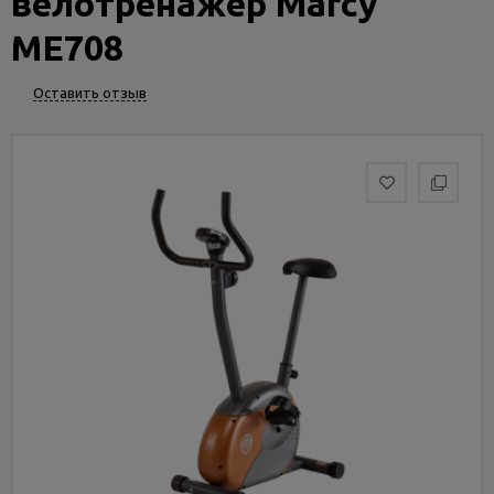
велотренажер Marcy
Услуги
и
ME708
сервис
Оставить отзыв
Статьи
и
новости