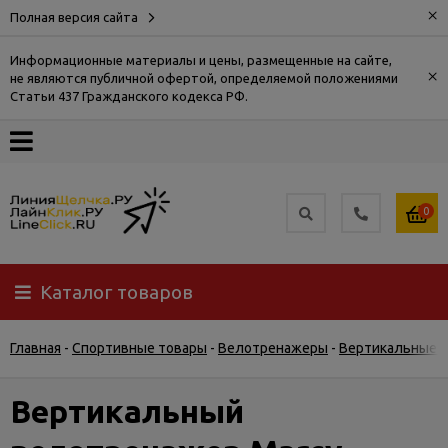
×
Полная версия сайта
Информационные материалы и цены, размещенные на сайте,
×
не являются публичной офертой, определяемой положениями
О
Статьи 437 Гражданского кодекса РФ.
компании
Оплата
0
Доставка
Каталог товаров
Самовывоз
Главная
-
Спортивные товары
-
Велотренажеры
-
Вертикальные 
Гарантия
и
возврат
Вертикальный