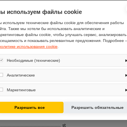
ы используем файлы cookie
 используем технические файлы cookie для обеспечения работы
Отзывы
(0)
йта. Также мы хотели бы использовать аналитические и
ркетинговые файлы cookie, чтобы улучшать сервис, анализировать
сещаемость и показывать релевантные предложения. Подробнее 
политике использования cookie
.
Необходимые (технические)
Cellar Private
Обеспечивают корректную работу сайта: оформление заказа, корзина,
61
вход в личный кабинет. Без них основные функции могут быть
Аналитические
43
недоступны.
Собирают обезличенную информацию о посещениях и использовании
125
сайта (например, счётчики аналитики), помогают улучшать интерфейс и
Маркетинговые
контент.
62
Используются для показа релевантных рекламных предложений на
есть
основе ваших интересов.
Разрешить все
Разрешить обязательные
сенсорное
50
st