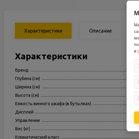
М
Мы
Характеристики
Описание
са
ма
по
в
Характеристики
Бренд
Глубина (см)
Ширина (см)
Высота (см)
Емкость винного шкафа (в бутылках)
Дисплей
Управление
Вес (кг)
Климатический класс