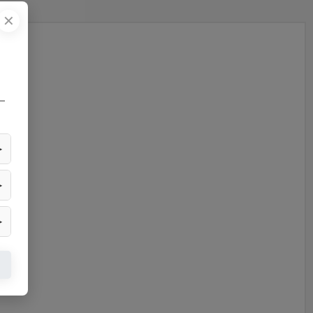
✕
—
▶
▶
▶