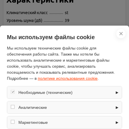
Климатический класс
st
Уровень шума (дБ)
39
Класс энергопотребления
B
✕
Цвет
серебристый
Мы используем файлы cookie
Управление
электронное
Мы используем технические файлы cookie для
Глубина (см)
54.5
обеспечения работы сайта. Также мы хотели бы
Ширина (см)
39.5
использовать аналитические и маркетинговые файлы
cookie, чтобы улучшать сервис, анализировать
Бренд
Cold Vine
посещаемость и показывать релевантные предложения.
Высота (см)
87
Подробнее — в
политике использования cookie
.
Вес (кг)
33.8
Количество дверей
1
Необходимые (технические)
▶
Хладагент
R600a (изобутан)
Обеспечивают корректную работу сайта: оформление
Количество камер
1
заказа, корзина, вход в личный кабинет. Без них основные
Аналитические
▶
функции могут быть недоступны.
Общий объем (л)
70
Собирают обезличенную информацию о посещениях и
Дополнительные
использовании сайта (например, счётчики аналитики),
Маркетинговые
▶
индикация температуры
возможности
помогают улучшать интерфейс и контент.