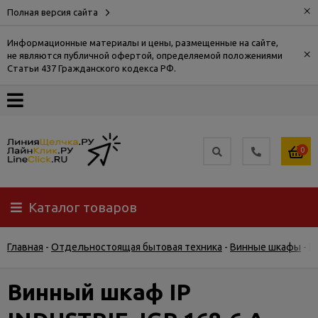
×
Полная версия сайта
Информационные материалы и цены, размещенные на сайте,
×
не являются публичной офертой, определяемой положениями
О
Статьи 437 Гражданского кодекса РФ.
компании
Оплата
0
Доставка
Каталог товаров
Самовывоз
Главная
-
Отдельностоящая бытовая техника
-
Винные шкафы
-
В
Гарантия
и
возврат
Винный шкаф IP