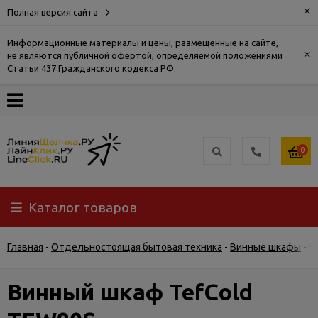
×
Полная версия сайта
Информационные материалы и цены, размещенные на сайте,
×
не являются публичной офертой, определяемой положениями
О
Статьи 437 Гражданского кодекса РФ.
компании
Оплата
0
Доставка
Каталог товаров
Самовывоз
Главная
-
Отдельностоящая бытовая техника
-
Винные шкафы
-
В
Гарантия
и
возврат
Винный шкаф TefCold