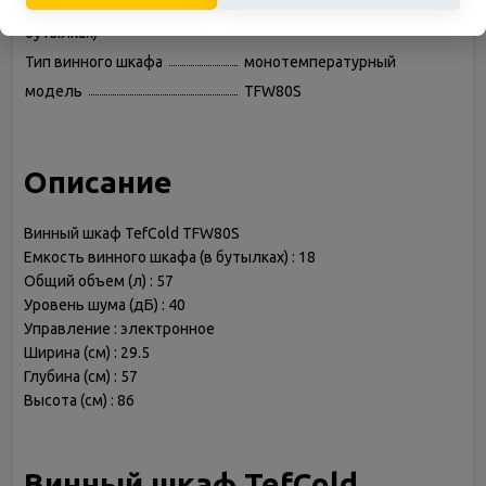
Емкость винного шкафа (в
18
бутылках)
Тип винного шкафа
монотемпературный
модель
TFW80S
Описание
Винный шкаф TefCold TFW80S
Емкость винного шкафа (в бутылках) : 18
Общий объем (л) : 57
Уровень шума (дБ) : 40
Управление : электронное
Ширина (см) : 29.5
Глубина (см) : 57
Высота (см) : 86
Винный шкаф TefCold