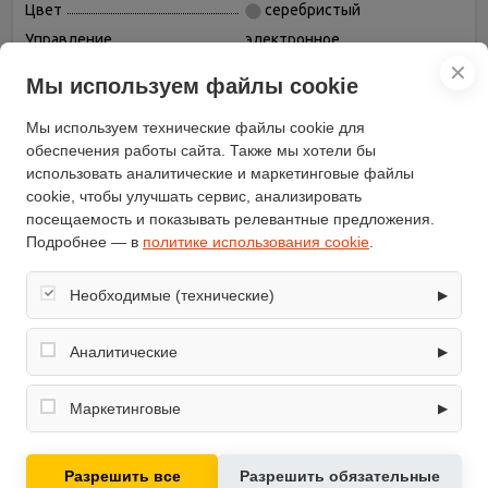
Цвет
серебристый
Управление
электронное
Глубина (см)
57
✕
Мы используем файлы cookie
Ширина (см)
29.5
Мы используем технические файлы cookie для
Бренд
TefCold
обеспечения работы сайта. Также мы хотели бы
Высота (см)
86
использовать аналитические и маркетинговые файлы
Вес (кг)
30
cookie, чтобы улучшать сервис, анализировать
Количество дверей
1
посещаемость и показывать релевантные предложения.
Подробнее — в
политике использования cookie
.
Хладагент
R600a (изобутан)
Возможность
есть
перевешивания двери
Необходимые (технические)
▶
Количество камер
1
Обеспечивают корректную работу сайта: оформление
заказа, корзина, вход в личный кабинет. Без них основные
Общий объем (л)
57
Аналитические
▶
функции могут быть недоступны.
Дополнительные
Собирают обезличенную информацию о посещениях и
индикация температуры
возможности
использовании сайта (например, счётчики аналитики),
Маркетинговые
▶
помогают улучшать интерфейс и контент.
Количество компрессоров
1
Используются для показа релевантных рекламных
Энергопотребление (кВтч/
предложений на основе ваших интересов.
184
год)
Разрешить все
Разрешить обязательные