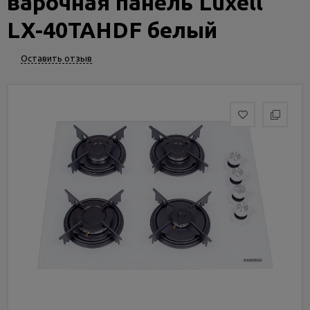
варочная панель Luxell
Услуги
и
LX-40TAHDF белый
сервис
Оставить отзыв
Статьи
и
новости