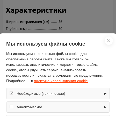
Характеристики
Ширина встраивания (см)
56
Глубина (см)
50
Ширина (см)
58
✕
Бренд
Luxell
Мы используем файлы cookie
Высота (см)
8.8
Мы используем технические файлы cookie для
Чугунные решетки
есть
обеспечения работы сайта. Также мы хотели бы
Газовых конфорок
4
использовать аналитические и маркетинговые файлы
cookie, чтобы улучшать сервис, анализировать
Переключатели
поворотные
посещаемость и показывать релевантные предложения.
Газ-контроль конфорок
есть
Подробнее — в
политике использования cookie
.
Электроподжиг
есть
Материал рабочей
Необходимые (технические)
▶
закаленное стекло
поверхности
Обеспечивают корректную работу сайта: оформление
Цвет панели
белый
заказа, корзина, вход в личный кабинет. Без них основные
Аналитические
▶
Глубина встраивания (см)
49
функции могут быть недоступны.
Собирают обезличенную информацию о посещениях и