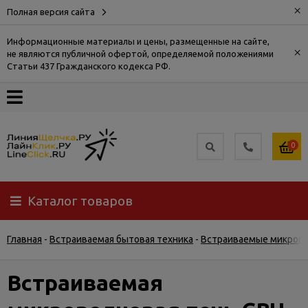
×
Полная версия сайта
Информационные материалы и цены, размещенные на сайте,
×
не являются публичной офертой, определяемой положениями
О
Статьи 437 Гражданского кодекса РФ.
компании
Оплата
0
Доставка
Каталог товаров
Самовывоз
Главная
-
Встраиваемая бытовая техника
-
Встраиваемые микров
Гарантия
и
возврат
Встраиваемая