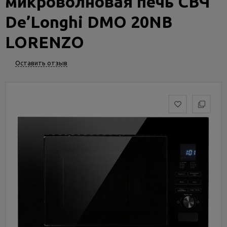
микроволновая печь СВЧ
Услуги
и
De’Longhi DMO 20NB
сервис
LORENZO
Статьи
Оставить отзыв
и
новости