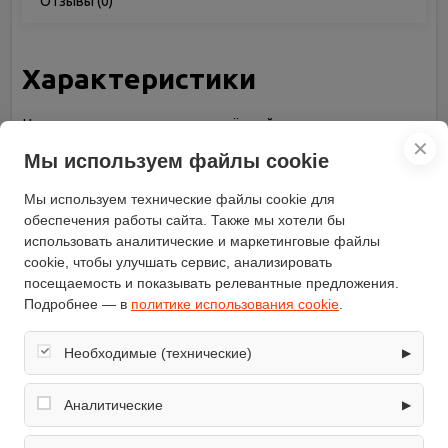
Отзывы
(0)
Характеристики
Цвет корпуса
чёрный
✕
Глубина (см)
36.8
Мы используем файлы cookie
Ширина (см)
59.5
Мы используем технические файлы cookie для
Бренд
De’Longhi
обеспечения работы сайта. Также мы хотели бы
Высота (см)
39
использовать аналитические и маркетинговые файлы
Дисплей
есть
cookie, чтобы улучшать сервис, анализировать
посещаемость и показывать релевантные предложения.
Гриль
есть
Подробнее — в
политике использования cookie
.
Тип управления
сенсорное
Внутренний объем (л)
21
Необходимые (технические)
▶
Диаметр поддона (мм)
285
Обеспечивают корректную работу сайта: оформление
Мощность микроволн (Вт)
750
заказа, корзина, вход в личный кабинет. Без них основные
Аналитические
▶
Мощность гриля (Вт)
1000
функции могут быть недоступны.
Собирают обезличенную информацию о посещениях и