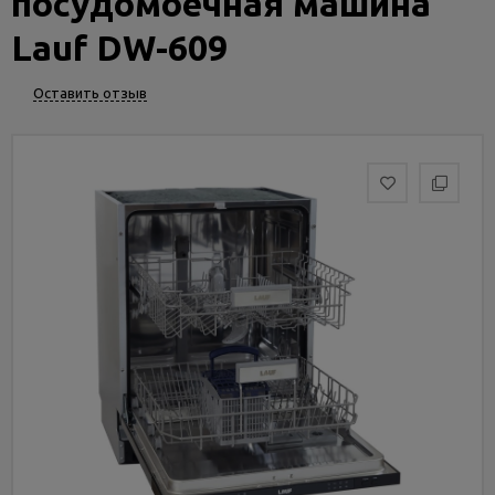
посудомоечная машина
Услуги
и
Lauf DW-609
сервис
Оставить отзыв
Статьи
и
новости