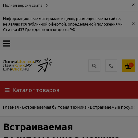
×
Полная версия сайта
Информационные материалы и цены, размещенные на сайте,
×
не являются публичной офертой, определяемой положениями
О
Статьи 437 Гражданского кодекса РФ.
компании
Оплата
0
Доставка
Каталог товаров
Самовывоз
Главная
-
Встраиваемая бытовая техника
-
Встраиваемые посудо
Гарантия
и
возврат
Встраиваемая