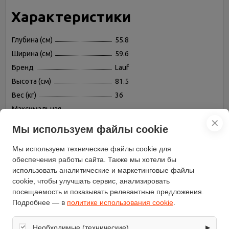
Характеристики
Глубина (см)
55.8
Ширина (см)
59.6
Бренд
Lauf
Высота (см)
81.5
Вес (кг)
36
Максимальная
потребляемая мощность
1850
✕
(Вт)
Мы используем файлы cookie
Расход воды (л)
11
Мы используем технические файлы cookie для
Таймер отсрочки запуска
есть
обеспечения работы сайта. Также мы хотели бы
Тип управления
электронное
использовать аналитические и маркетинговые файлы
Класс энергопотребления
A++
cookie, чтобы улучшать сервис, анализировать
посещаемость и показывать релевантные предложения.
Класс мойки
A++
Подробнее — в
политике использования cookie
.
Использование средств 3 в 1
есть
Индикатор на полу
Нет
Необходимые (технические)
▶