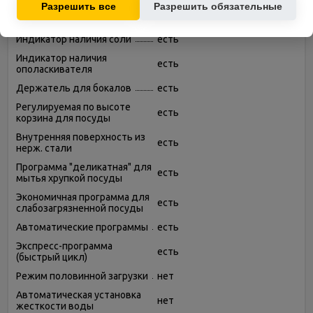
Разрешить все
Разрешить обязательные
Корзина для столовых
есть
приборов
Индикатор наличия соли
есть
Индикатор наличия
есть
ополаскивателя
Держатель для бокалов
есть
Регулируемая по высоте
есть
корзина для посуды
Внутренняя поверхность из
есть
нерж. стали
Программа "деликатная" для
есть
мытья хрупкой посуды
Экономичная программа для
есть
слабозагрязненной посуды
Автоматические программы
есть
Экспресс-программа
есть
(быстрый цикл)
Режим половинной загрузки
нет
Автоматическая установка
нет
жесткости воды