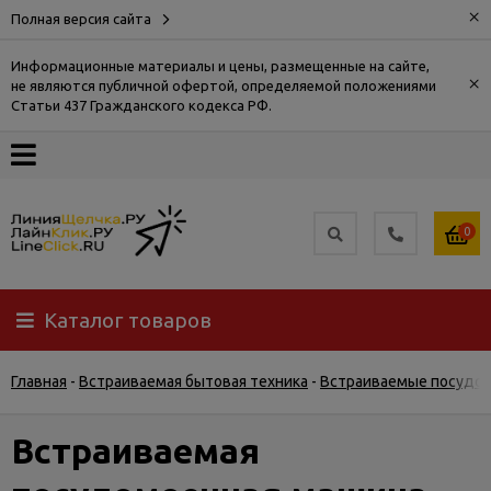
×
Полная версия сайта
Информационные материалы и цены, размещенные на сайте,
×
не являются публичной офертой, определяемой положениями
О
Статьи 437 Гражданского кодекса РФ.
компании
Оплата
0
Доставка
Каталог товаров
Самовывоз
Главная
-
Встраиваемая бытовая техника
-
Встраиваемые посудо
Гарантия
и
возврат
Встраиваемая