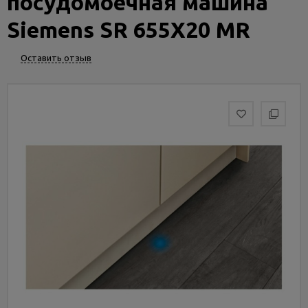
посудомоечная машина
Услуги
и
Siemens SR 655X20 MR
сервис
Оставить отзыв
Статьи
и
новости