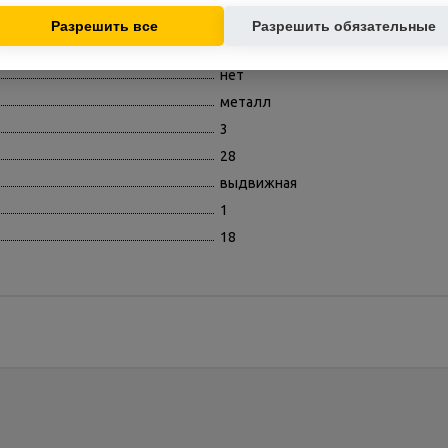
основе ваших интересов.
60
Разрешить все
Разрешить обязательные
механическое
нет
металл
3
28
выдвижная
1
18