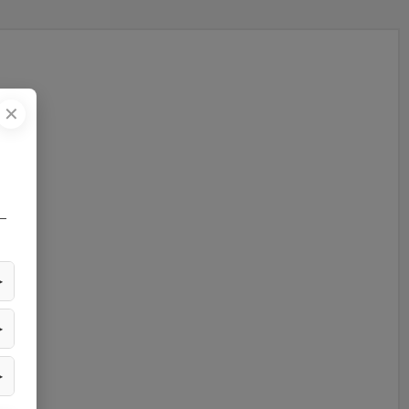
✕
—
▶
▶
▶