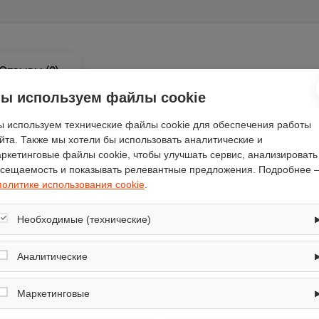
Отзывы
(0)
ы используем файлы cookie
 используем технические файлы cookie для обеспечения работы
йта. Также мы хотели бы использовать аналитические и
ркетинговые файлы cookie, чтобы улучшать сервис, анализировать
ATLAN
сещаемость и показывать релевантные предложения. Подробнее 
отвод / циркуляция
политике использования cookie
.
встраиваемая в шкаф
650
Необходимые (технические)
чёрный
Обеспечивают корректную работу сайта: оформление заказа, корзина,
вход в личный кабинет. Без них основные функции могут быть
Аналитические
лампа накаливания
недоступны.
SYP-3002 60 BK
Собирают обезличенную информацию о посещениях и использовании
сайта (например, счётчики аналитики), помогают улучшать интерфейс и
Маркетинговые
жировой
контент.
120
Используются для показа релевантных рекламных предложений на