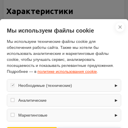
Характеристики
Бренд
ELIKOR
✕
Мы используем файлы cookie
Глубина (см)
30.7
Освещение
галогенная лампа
Мы используем технические файлы cookie для
модель
Интегра 45 черный / черный
обеспечения работы сайта. Также мы хотели бы
использовать аналитические и маркетинговые файлы
Материал корпуса
металл
cookie, чтобы улучшать сервис, анализировать
Диаметр патрубка
120
посещаемость и показывать релевантные предложения.
воздуховода (мм)
Подробнее — в
политике использования cookie
.
Потребляемая мощность
200
(Вт)
Необходимые (технические)
▶
Управление
механическое, кнопочное
Обеспечивают корректную работу сайта: оформление
Количество двигателей
1
заказа, корзина, вход в личный кабинет. Без них основные
Аналитические
▶
Цвет корпуса
чёрный
функции могут быть недоступны.
Собирают обезличенную информацию о посещениях и
Количество скоростей
2
использовании сайта (например, счётчики аналитики),
Маркетинговые
▶
Установка
встраиваемая в шкаф
помогают улучшать интерфейс и контент.
Используются для показа релевантных рекламных
Максимальная