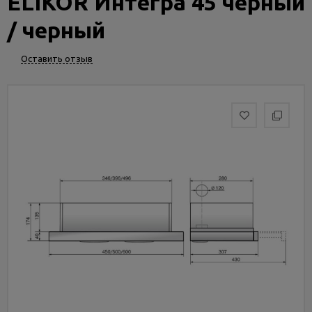
ELIKOR Интегра 45 черный
Услуги
и
/ черный
сервис
Оставить отзыв
Статьи
и
новости