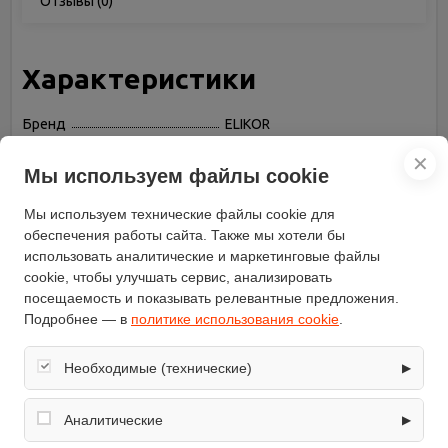
Отзывы
(0)
Характеристики
Бренд
ELIKOR
Потребляемая мощность
200
✕
(Вт)
Мы используем файлы cookie
Установка
встраиваемая в шкаф
Мы используем технические файлы cookie для
Максимальная
обеспечения работы сайта. Также мы хотели бы
производительность (куб. м/
400
ч)
использовать аналитические и маркетинговые файлы
cookie, чтобы улучшать сервис, анализировать
Цвет корпуса
серебристый
посещаемость и показывать релевантные предложения.
Режимы работы
отвод / циркуляция
Подробнее — в
политике использования cookie
.
Фильтр
жировой
Максимальный уровень
Необходимые (технические)
▶
55
шума (дБ)
Обеспечивают корректную работу сайта: оформление
Ширина (см)
50
заказа, корзина, вход в личный кабинет. Без них основные
Аналитические
▶
Освещение
галогенная лампа
функции могут быть недоступны.