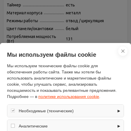
Таймер
есть
Материал корпуса
металл
Режимы работы
отвод / циркуляция
Цвет панели/окантовки
белый
Потребляемая мощность
131
(Вт)
Периметриальное
✕
есть
всасывание
Мы используем файлы cookie
Максимальный уровень
70
Мы используем технические файлы cookie для
шума (дБ)
обеспечения работы сайта. Также мы хотели бы
Интервальная работа
есть
использовать аналитические и маркетинговые файлы
Цвет корпуса
серебристый
cookie, чтобы улучшать сервис, анализировать
Освещение
светодиодная лампа
посещаемость и показывать релевантные предложения.
Подробнее — в
политике использования cookie
.
Интенсивный режим
есть
модель
FMY 908 POT WH
Необходимые (технические)
▶
Индикатор загрязнения
есть
Обеспечивают корректную работу сайта: оформление
Установка
встраиваемая в шкаф
заказа, корзина, вход в личный кабинет. Без них основные
Аналитические
▶
Диаметр патрубка
функции могут быть недоступны.