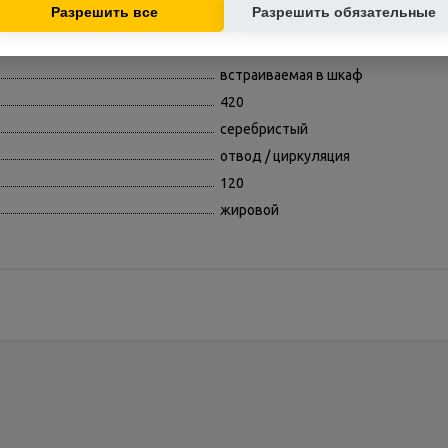
Разрешить все
Разрешить обязательные
18
3
встраиваемая в шкаф
420
серебристый
отвод / циркуляция
120
жировой