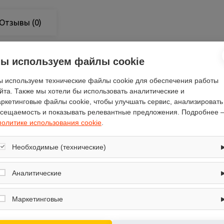
Отзывы
(0)
ы используем файлы cookie
 используем технические файлы cookie для обеспечения работы
HOMS
йта. Также мы хотели бы использовать аналитические и
52
ркетинговые файлы cookie, чтобы улучшать сервис, анализировать
сещаемость и показывать релевантные предложения. Подробнее 
60
политике использования cookie
.
галогенная лампа
нет
Необходимые (технические)
VS 60 нержавеющая сталь Gl
Обеспечивают корректную работу сайта: оформление заказа, корзина,
металл
вход в личный кабинет. Без них основные функции могут быть
Аналитические
120
недоступны.
Собирают обезличенную информацию о посещениях и использовании
28
сайта (например, счётчики аналитики), помогают улучшать интерфейс и
Маркетинговые
контент.
механическое, кнопочное
Используются для показа релевантных рекламных предложений на
1
основе ваших интересов.