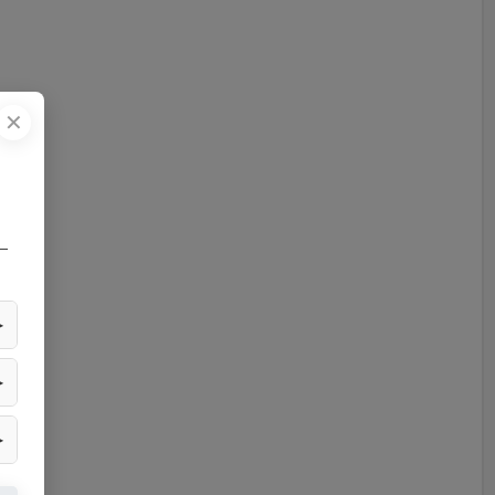
✕
—
▶
▶
▶