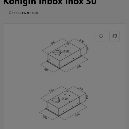
Konigin Inbox Inox 50
Услуги
и
Оставить отзыв
сервис
Статьи
и
новости