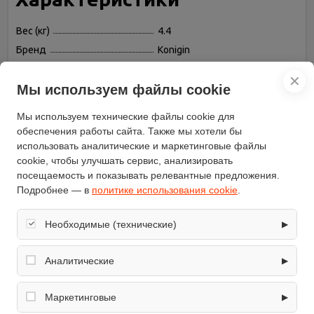
Вес (кг)
4.4
Бренд
Konigin
Установка
встраиваемая в шкаф
✕
Диаметр патрубка
Мы используем файлы cookie
120
воздуховода (мм)
Мы используем технические файлы cookie для
Цвет корпуса
серебристый
обеспечения работы сайта. Также мы хотели бы
Освещение
галогенная лампа
использовать аналитические и маркетинговые файлы
Количество двигателей
1
cookie, чтобы улучшать сервис, анализировать
Мощность двигателя (Вт)
140
посещаемость и показывать релевантные предложения.
Подробнее — в
политике использования cookie
.
Фильтр
жировой
Количество скоростей
3
Необходимые (технические)
▶
Ширина (см)
50
Обеспечивают корректную работу сайта: оформление
Управление
электронное, кнопочное
заказа, корзина, вход в личный кабинет. Без них основные
Аналитические
▶
Максимальная
функции могут быть недоступны.
производительность (куб. м/
450
Собирают обезличенную информацию о посещениях и
ч)
использовании сайта (например, счётчики аналитики),
Маркетинговые
▶
помогают улучшать интерфейс и контент.
Материал корпуса
металл/стекло