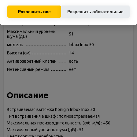
Используются для показа релевантных рекламных
Режимы работы
отвод / циркуляция
предложений на основе ваших интересов.
Разрешить все
Разрешить обязательные
Глубина (см)
29
Тип встраивания в шкаф
полновстраиваемая
Максимальный уровень
51
шума (дБ)
модель
Inbox Inox 50
Высота (см)
14
Антивозвратный клапан
есть
Интенсивный режим
нет
Описание
Встраиваемая вытяжка Konigin Inbox Inox 50
Тип встраивания в шкаф : полновстраиваемая
Максимальная производительность (куб. м/ч) : 450
Максимальный уровень шума (дБ) : 51
Цвет корпуса : серебристый