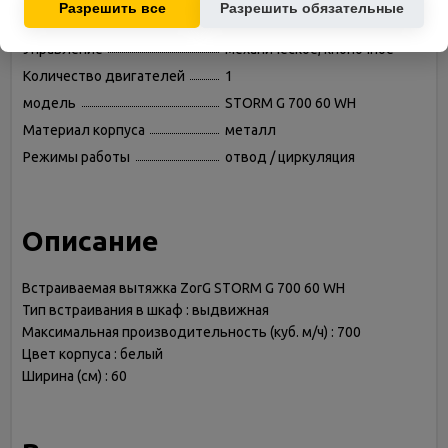
Разрешить все
Разрешить обязательные
Ширина (см)
60
Управление
механическое, кнопочное
Количество двигателей
1
модель
STORM G 700 60 WH
Материал корпуса
металл
Режимы работы
отвод / циркуляция
Описание
Встраиваемая вытяжка ZorG STORM G 700 60 WH
Тип встраивания в шкаф : выдвижная
Максимальная производительность (куб. м/ч) : 700
Цвет корпуса : белый
Ширина (см) : 60