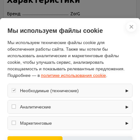
Бренд
ZorG
Глубина (см)
27.6
✕
Мы используем файлы cookie
Тип встраивания в шкаф
выдвижная
Максимальная
Мы используем технические файлы cookie для
производительность (куб. м/
700
ч)
обеспечения работы сайта. Также мы хотели бы
использовать аналитические и маркетинговые файлы
Высота (см)
17.8
cookie, чтобы улучшать сервис, анализировать
Антивозвратный клапан
есть
посещаемость и показывать релевантные предложения.
Установка
встраиваемая в шкаф
Подробнее — в
политике использования cookie
.
Диаметр патрубка
150
воздуховода (мм)
Необходимые (технические)
▶
Цвет корпуса
белый
Обеспечивают корректную работу сайта: оформление
Освещение
галогенная лампа
заказа, корзина, вход в личный кабинет. Без них основные
Аналитические
▶
функции могут быть недоступны.
Интенсивный режим
нет
Собирают обезличенную информацию о посещениях и
Мощность двигателя (Вт)
220
использовании сайта (например, счётчики аналитики),
Маркетинговые
▶
помогают улучшать интерфейс и контент.
Фильтр
жировой
Используются для показа релевантных рекламных
Количество скоростей
3
предложений на основе ваших интересов.