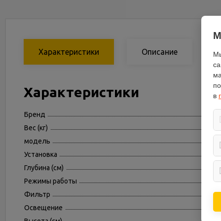
М
Характеристики
Описание
Мы
са
ма
по
Характеристики
в
Бренд
Вес (кг)
модель
Установка
Глубина (см)
Режимы работы
Фильтр
Освещение