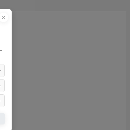
✕
—
▶
▶
▶