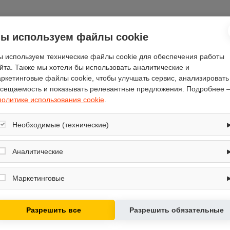
ы используем файлы cookie
Отзывы
(0)
 используем технические файлы cookie для обеспечения работы
йта. Также мы хотели бы использовать аналитические и
ркетинговые файлы cookie, чтобы улучшать сервис, анализировать
сещаемость и показывать релевантные предложения. Подробнее 
политике использования cookie
.
De’Longhi
Необходимые (технические)
10.25
Обеспечивают корректную работу сайта: оформление заказа, корзина,
Arco 625 BB
вход в личный кабинет. Без них основные функции могут быть
Аналитические
недоступны.
наклонная
Собирают обезличенную информацию о посещениях и использовании
44.3
сайта (например, счётчики аналитики), помогают улучшать интерфейс и
Маркетинговые
контент.
отвод/циркуляция
Используются для показа релевантных рекламных предложений на
жироулавливающий
основе ваших интересов.
Разрешить все
Разрешить обязательные
светодиодная лампа