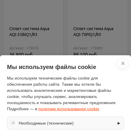
Сплит-система Aqua
Сплит-система Aqua
AQI-35BIQ1/R3
AQI-70PIQ1/R3
Артикул - 170076
Артикул - 170089
36 900 руб.
89 100 руб.
✕
Мы используем файлы cookie
В корзину
В корзину
Купить в 1 клик
Купить в 1 клик
Мы используем технические файлы cookie для
обеспечения работы сайта. Также мы хотели бы
использовать аналитические и маркетинговые файлы
cookie, чтобы улучшать сервис, анализировать
посещаемость и показывать релевантные предложения.
Подробнее — в
политике использования cookie
.
Необходимые (технические)
▶