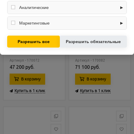
Обеспечивают корректную работу сайта: оформление
заказа, корзина, вход в личный кабинет. Без них основные
Аналитические
▶
функции могут быть недоступны.
Собирают обезличенную информацию о посещениях и
использовании сайта (например, счётчики аналитики),
Маркетинговые
▶
помогают улучшать интерфейс и контент.
Используются для показа релевантных рекламных
предложений на основе ваших интересов.
Сплит-система Aqua AQ-
Сплит-система Aqua
Разрешить все
Разрешить обязательные
50BRQ1/R3
AQI-35FIS1/R3-W
Артикул - 170072
Артикул - 170082
47 200 руб.
71 100 руб.
В корзину
В корзину
Купить в 1 клик
Купить в 1 клик