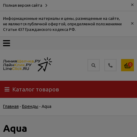
×
Полная версия сайта
Информационные материалы и цены, размещенные на сайте,
×
не являются публичной офертой, определяемой положениями
О
Статьи 437 Гражданского кодекса РФ.
компании
Оплата
0
Доставка
Каталог товаров
Самовывоз
Главная
-
Бренды
-
Aqua
Гарантия
и
возврат
Aqua