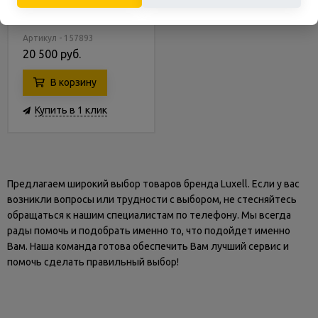
электрический духовой
шкаф Luxell B66-SGF3
черный
Артикул - 157893
20 500 руб.
В корзину
Купить в 1 клик
Предлагаем широкий выбор товаров бренда Luxell. Если у вас
возникли вопросы или трудности с выбором, не стесняйтесь
обращаться к нашим специалистам по телефону. Мы всегда
рады помочь и подобрать именно то, что подойдет именно
Вам. Наша команда готова обеспечить Вам лучший сервис и
помочь сделать правильный выбор!