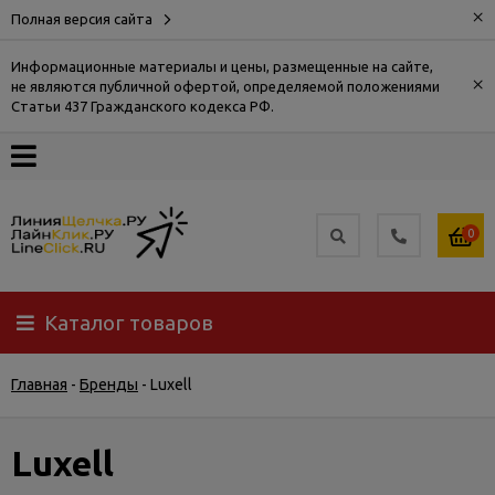
×
Полная версия сайта
Информационные материалы и цены, размещенные на сайте,
×
не являются публичной офертой, определяемой положениями
О
Статьи 437 Гражданского кодекса РФ.
компании
Оплата
0
Доставка
Каталог товаров
Самовывоз
Главная
-
Бренды
-
Luxell
Гарантия
и
возврат
Luxell