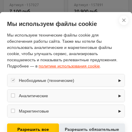
серый
Артикул - 157027
Артикул - 157891
7 100 руб.
20 900 руб.
✕
Мы используем файлы cookie
В корзину
В корзину
Купить в 1 клик
Купить в 1 клик
Мы используем технические файлы cookie для
обеспечения работы сайта. Также мы хотели бы
использовать аналитические и маркетинговые файлы
cookie, чтобы улучшать сервис, анализировать
посещаемость и показывать релевантные предложения.
Подробнее — в
политике использования cookie
.
Необходимые (технические)
▶
Обеспечивают корректную работу сайта: оформление
заказа, корзина, вход в личный кабинет. Без них основные
Аналитические
▶
функции могут быть недоступны.
Собирают обезличенную информацию о посещениях и
использовании сайта (например, счётчики аналитики),
Маркетинговые
▶
помогают улучшать интерфейс и контент.
Используются для показа релевантных рекламных
предложений на основе ваших интересов.
Встраиваемый
Разрешить все
Разрешить обязательные