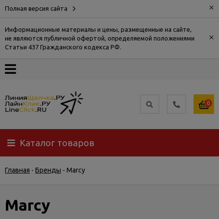
×
Полная версия сайта
Информационные материалы и цены, размещенные на сайте,
×
не являются публичной офертой, определяемой положениями
О
Статьи 437 Гражданского кодекса РФ.
компании
Оплата
0
Доставка
Каталог товаров
Самовывоз
Главная
-
Бренды
-
Marcy
Гарантия
и
возврат
Marcy