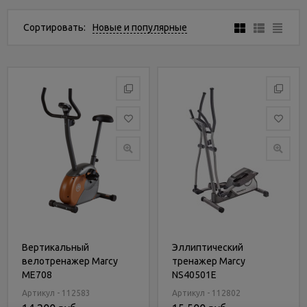
Услуги
и
Сортировать:
Новые и популярные
сервис
Статьи
и
новости
Вертикальный
Эллиптический
велотренажер Marcy
тренажер Marcy
ME708
NS40501E
Артикул - 112583
Артикул - 112802