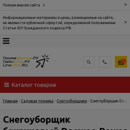
×
Полная версия сайта
Информационные материалы и цены, размещенные на сайте,
×
не являются публичной офертой, определяемой положениями
О
Статьи 437 Гражданского кодекса РФ.
компании
Оплата
0
Доставка
Каталог товаров
Самовывоз
Главная
-
Садовая техника
-
Снегоуборщики
-
Снегоуборщик бензи
Гарантия
и
возврат
Снегоуборщик