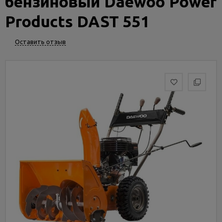
бензиновый Daewoo Power
Услуги
и
Products DAST 551
сервис
Оставить отзыв
Статьи
и
новости