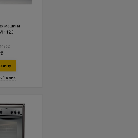
ая машина
WI 1125
244262
б.
рзину
в 1 клик