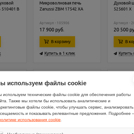
уховой
Микроволновая печь
Духовой ш
 510401 B
Zanussi ZBM 17542 XA
525601 X
Артикул - 105906
Артикул - 
17 900 руб.
20 500 ру
В корзину
В ко
к
Купить в 1 клик
Купить 
ы используем файлы cookie
 используем технические файлы cookie для обеспечения работы
йта. Также мы хотели бы использовать аналитические и
ркетинговые файлы cookie, чтобы улучшать сервис, анализировать
сещаемость и показывать релевантные предложения. Подробнее 
политике использования cookie
.