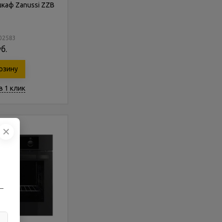
каф Zanussi ZZB
202583
б.
рзину
в 1 клик
✕
—