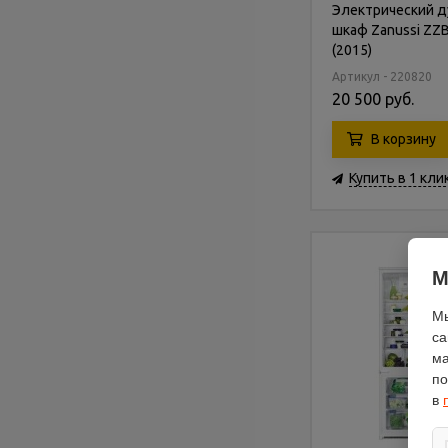
Электрический д
шкаф Zanussi ZZB
(2015)
Артикул - 220820
20 500 руб.
В корзину
Купить в 1 кли
М
Мы
са
ма
по
в