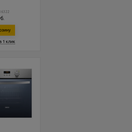
216322
б.
рзину
в 1 клик