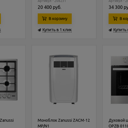
Артикул - 208231
Артикул - 
20 400 руб.
34 300 ру
В корзину
В ко
к
Купить в 1 клик
Купить 
Zanussi
Моноблок Zanussi ZACM-12
Духовой ш
MP/N1
OPZB 011