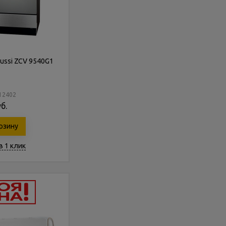
ussi ZCV 9540G1
112402
б.
рзину
в 1 клик