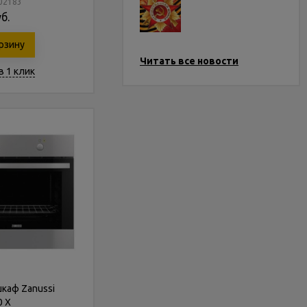
202183
б.
рзину
Читать все новости
в 1 клик
каф Zanussi
0 X