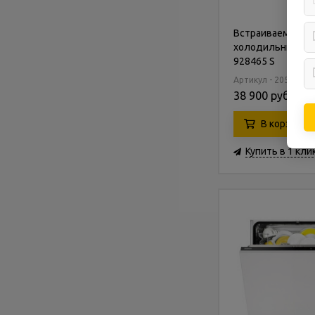
Встраиваемый
холодильник Zan
928465 S
Артикул - 205868
38 900 руб.
В корзину
Купить в 1 кли