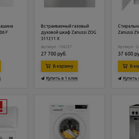
машина
Встраиваемый газовый
Стиральн
06 F
духовой шкаф Zanussi ZOG
Zanussi Z
511211 X
Артикул - 106227
Артикул - 
27 700 руб.
37 600 ру
В корзину
В ко
к
Купить в 1 клик
Купить 