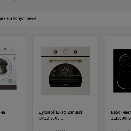
овые и популярные
ина
Духовой шкаф Zanussi
Варочная 
OPZB 2300 C
ZEI5680FB