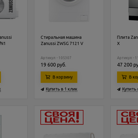
anussi
Стиральная машина
Плита Zan
/N1
Zanussi ZWSG 7121 V
X
Артикул - 105307
Артикул - 
19 600 руб.
47 200 ру
В корзину
В ко
к
Купить в 1 клик
Купить 