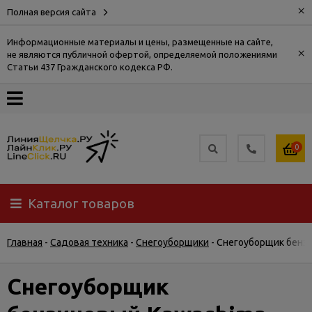
×
Полная версия сайта
Информационные материалы и цены, размещенные на сайте,
×
не являются публичной офертой, определяемой положениями
О
Статьи 437 Гражданского кодекса РФ.
компании
Оплата
0
Доставка
Каталог товаров
Самовывоз
Главная
-
Садовая техника
-
Снегоуборщики
-
Снегоуборщик бенз
Гарантия
и
возврат
Снегоуборщик