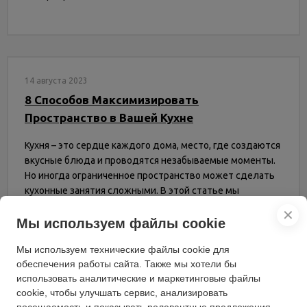
14 августа 2023
8 Способов Максимизировать
Пространство в Вашей Кухне
Кухня – это сердце каждого дома, место, где создаются
вкусные блюда и проводятся незабываемые моменты.
Но иногда ограниченное пространство может сделать
кухонные занятия сложными. В этой статье мы
поделимся 8 способами, как максимизировать
✕
пространство в вашей кухне, сделав ее более
Мы используем файлы cookie
функциональной и удобной.
Мы используем технические файлы cookie для
обеспечения работы сайта. Также мы хотели бы
использовать аналитические и маркетинговые файлы
cookie, чтобы улучшать сервис, анализировать