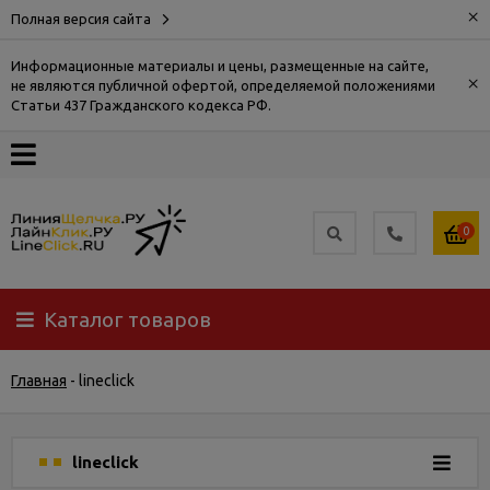
×
Полная версия сайта
Информационные материалы и цены, размещенные на сайте,
×
не являются публичной офертой, определяемой положениями
О
Статьи 437 Гражданского кодекса РФ.
компании
Оплата
0
Доставка
Каталог товаров
Самовывоз
Главная
-
lineclick
Гарантия
и
возврат
lineclick