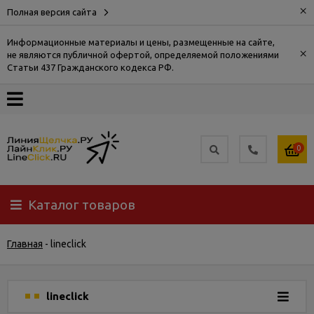
×
Полная версия сайта
Информационные материалы и цены, размещенные на сайте,
×
не являются публичной офертой, определяемой положениями
О
Статьи 437 Гражданского кодекса РФ.
компании
Оплата
0
Доставка
Каталог товаров
Самовывоз
Главная
-
lineclick
Гарантия
и
возврат
lineclick