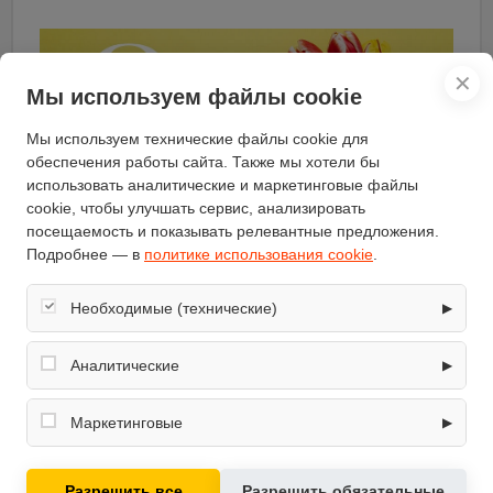
✕
Мы используем файлы cookie
Мы используем технические файлы cookie для
обеспечения работы сайта. Также мы хотели бы
использовать аналитические и маркетинговые файлы
cookie, чтобы улучшать сервис, анализировать
посещаемость и показывать релевантные предложения.
Подробнее — в
политике использования cookie
.
Коллектив интернет-магазина
LineClick поздравляет милых дам с
Необходимые (технические)
▶
международным женским днём!
Обеспечивают корректную работу сайта: оформление
заказа, корзина, вход в личный кабинет. Без них основные
Аналитические
▶
функции могут быть недоступны.
Собирают обезличенную информацию о посещениях и
использовании сайта (например, счётчики аналитики),
Маркетинговые
▶
помогают улучшать интерфейс и контент.
1 запись
Используются для показа релевантных рекламных
предложений на основе ваших интересов.
Разрешить все
Разрешить обязательные