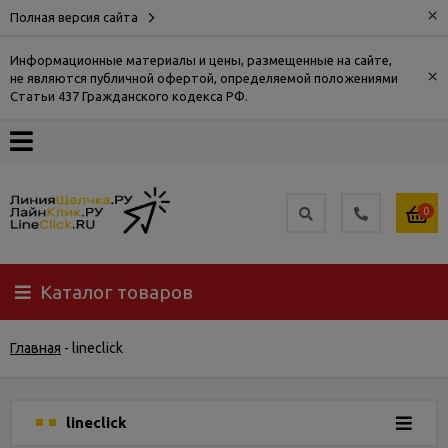
×
Полная версия сайта
Информационные материалы и цены, размещенные на сайте,
×
не являются публичной офертой, определяемой положениями
О
Статьи 437 Гражданского кодекса РФ.
компании
Оплата
0
Доставка
Каталог товаров
Самовывоз
Главная
-
lineclick
Гарантия
и
возврат
lineclick