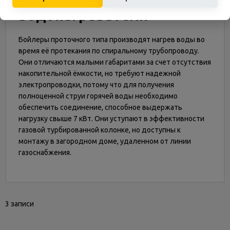
водонагреватели
Бойлеры проточного типа производят нагрев воды во
время её протекания по спиральному трубопроводу.
Они отличаются малыми габаритами за счет отсутствия
накопительной ёмкости, но требуют надежной
электропроводки, потому что для получения
полноценной струи горячей воды необходимо
обеспечить соединение, способное выдержать
нагрузку свыше 7 кВт. Они уступают в эффективности
газовой турбированной колонке, но доступны к
монтажу в загородном доме, удаленном от линии
газоснабжения.
3 записи