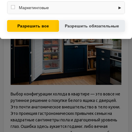
Собирают обезличенную информацию о посещениях и
использовании сайта (например, счётчики аналитики),
Маркетинговые
▶
помогают улучшать интерфейс и контент.
Используются для показа релевантных рекламных
предложений на основе ваших интересов.
Разрешить все
Разрешить обязательные
Выбор конфигурации холода в квартире — это вовсе не
рутинное решение о покупке белого ящика с дверцей.
Это почти анатомическое вмешательство в тело кухни.
Это проекция гастрономических привычек семьи на
квадратные сантиметры пола и драгоценный уровень
глаз. Ошибка здесь аукается годами: либо вечная