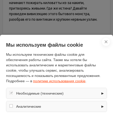
начинают пожирать киловатты из-за накипи,
притворяясь живыми. Где же истина? Давайте
проведем вивисекцию этого бытового монстра,
разобрав его по винтикам и хрупким нервным узлам.
✕
Мы используем файлы cookie
15 апреля 2026
Мы используем технические файлы cookie для
Холодильник + морозилка в одном корпусе
обеспечения работы сайта. Также мы хотели бы
или два отдельных модуля?
использовать аналитические и маркетинговые файлы
cookie, чтобы улучшать сервис, анализировать
посещаемость и показывать релевантные предложения.
Подробнее — в
политике использования cookie
.
Необходимые (технические)
▶
Обеспечивают корректную работу сайта: оформление
заказа, корзина, вход в личный кабинет. Без них основные
Аналитические
▶
функции могут быть недоступны.