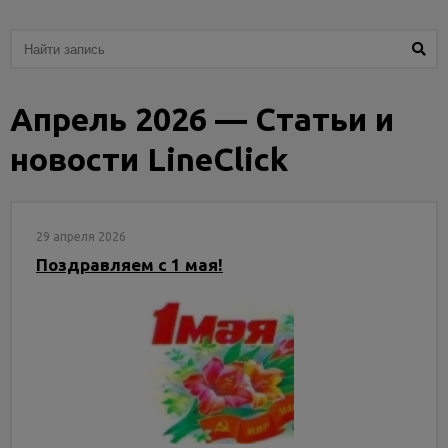
Услуги
и
сервис
Апрель 2026 — Статьи и
Статьи
и
новости LineClick
новости
29 апреля 2026
Поздравляем с 1 мая!