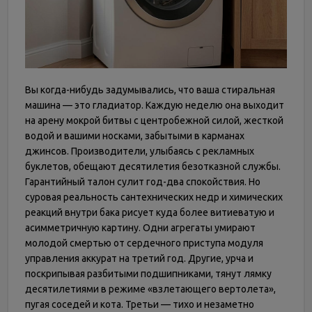
Вы когда-нибудь задумывались, что ваша стиральная
машина — это гладиатор. Каждую неделю она выходит
на арену мокрой битвы с центробежной силой, жесткой
водой и вашими носками, забытыми в карманах
джинсов. Производители, улыбаясь с рекламных
буклетов, обещают десятилетия безотказной службы.
Гарантийный талон сулит год-два спокойствия. Но
суровая реальность сантехнических недр и химических
реакций внутри бака рисует куда более витиеватую и
асимметричную картину. Одни агрегаты умирают
молодой смертью от сердечного приступа модуля
управления аккурат на третий год. Другие, урча и
поскрипывая разбитыми подшипниками, тянут лямку
десятилетиями в режиме «взлетающего вертолета»,
пугая соседей и кота. Третьи — тихо и незаметно