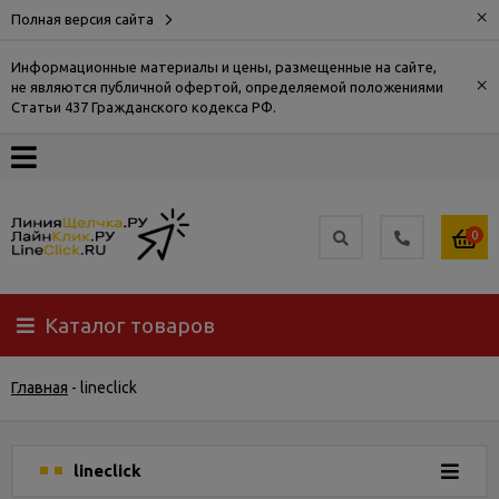
×
Полная версия сайта
Информационные материалы и цены, размещенные на сайте,
×
не являются публичной офертой, определяемой положениями
О
Статьи 437 Гражданского кодекса РФ.
компании
Оплата
0
Доставка
Каталог товаров
Самовывоз
Главная
-
lineclick
Гарантия
и
возврат
lineclick